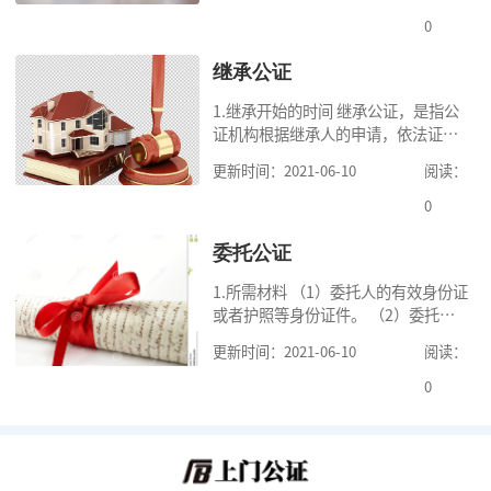
的财产是个人合法财产。 2.可受理的
0
公
继承公证
1.继承开始的时间 继承公证，是指公
证机构根据继承人的申请，依法证明
继承人继承被继承人财产的活动。我
更新时间：2021-06-10
阅读：
国《民法典》第一千一百二十一条规
定，继承从被继承人死亡时开始。 2.
0
可
委托公证
1.所需材料 （1）委托人的有效身份证
或者护照等身份证件。 （2）委托人
的《居民户口簿》，集体户籍的当事
更新时间：2021-06-10
阅读：
人提供《常住人口登记卡》本人页原
件及经过户籍所在单位盖章的首页复
0
印