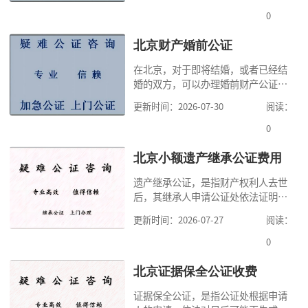
很多人不知道在北京办理公证需要多
0
少时间。今天公证咨询就来告诉大
家，办理公证的时候除了需要按照公
北京财产婚前公证
证处的要求填写申请表外，还需要知
在北京，对于即将结婚，或者已经结
道北京公证需要什么材料,北京公证需
婚的双方，可以办理婚前财产公证，
要多少钱？北京公
明确婚前财产的归属以及债务承担方
更新时间：2026-07-30
阅读：
式，可以避免个人财产引发的纠纷，
但是，在北京办理婚前财产公证，除
0
了按照规定提交真实、合法的证明材
料外，公证咨询告诉大家，我们有必
北京小额遗产继承公证费用
要知道北京婚前财产公证收费标准,北
遗产继承公证，是指财产权利人去世
京婚前财产公证机构？了解这些不仅
后，其继承人申请公证处依法证明继
有利于我们根
承人继承遗产行为的合法性与真实性
更新时间：2026-07-27
阅读：
的证明活动。通过公证，继承人可以
拿着享有继承权的公证书办理遗产过
0
户手续。公证咨询告诉大家，小额遗
产继承公证，也要遵守公证流程，依
北京证据保全公证收费
法提交证明材料，按照规定交纳公证
证据保全公证，是指公证处根据申请
费。我们在办理继承公证的时候，需