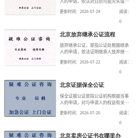
人的申请，依法对日后可能灭失或以
要知道北京遗
后难以取得的证据加以提取、收存、
更新时间：2026-07-24
阅读：
固定和描述，以保持其真实性与证明
力的活动，目的是“固定事实、预防
0
纠纷”。经公证处保全的证据，在诉
讼中具有法定的证据效力，可直接作
北京放弃继承公证流程
为证据认定案件事实，除非有相反证
放弃继承公证，是指公证处根据继承
据足以推翻。今天公证咨询要告诉大
人的申请，依法证明继承人放弃继承
家的是，在北
遗产权利行为的真实性与合法性的证
更新时间：2026-07-22
阅读：
明活动。这种公证，是在被继承人去
世后开始。该种放弃一经达到其他继
0
承人时生效，不得无故反悔。放弃继
承的当事人，可以提交经公证的放弃
北京证据保全公证
继承权声明书，这样就可以不用亲自
保全证据公证是指公证机构根据当事
到公证处配合其他继承人办理继承公
人的申请，对与申请人的权益有关
证了。这里有
的、日后可能灭失或难以取得的证据
更新时间：2026-07-20
阅读：
采取一定的措施，先行予以收集、固
定并进行保管以保持其真实性和证明
0
力的活动。通过证据保全，可以防止
与案件有关的证据被侵权人删除，有
北京卖房公证书在哪里办