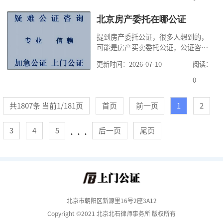
证可以提高委托书的法律效力，有利
于及时办完购房贷款。公证咨询从法
北京房产委托在哪公证
律规定的角度出发，给大家整理了如
提到房产委托公证，很多人想到的，
下知识点，北京委托公证收费标准,北
可能是房产买卖委托公证，公证咨询
京委托公证需要
告诉大家，关于房产的委托公证，还
更新时间：2026-07-10
阅读：
有房产出租委托公证、房产抵押委托
公证。无论何种委托公证，都需要前
0
往公证处办理。特别是房产出售委托
公证，需要严格执行当地政策规定，
共1807条 当前1/181页
首页
前一页
1
2
比如受托人不得代收售房款、不得全
权委托、委托期限不得超过六个月，
3
4
5
后一页
尾页
六十周岁以上
···
北京市朝阳区新源里16号2座3A12
Copyright ©2021 北京北石律师事务所 版权所有