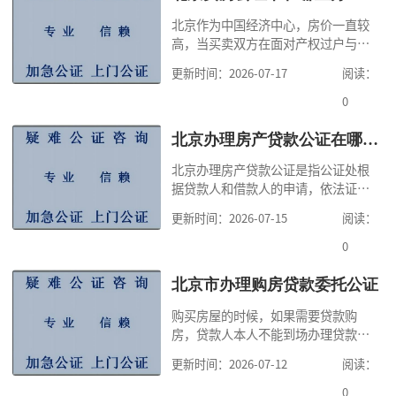
利于维护自身合法权益。公证咨询在
北京作为中国经济中心，房价一直较
这里提醒大家一点，虽然公证
高，当买卖双方在面对产权过户与房
款支付时间不一致可能产生的风险
更新时间：2026-07-17
阅读：
时，经过权衡利弊后，很多人选择公
证方式完善交易合同，规避交易风
0
险。公证咨询告诉大家，在北京办理
卖房公证，主要公证房屋买卖合同，
北京办理房产贷款公证在哪里办理
也就是证明买卖双方签订房屋买卖合
北京办理房产贷款公证是指公证处根
同行为的真实性与合法性。北京办理
据贷款人和借款人的申请，依法证明
卖房委托书公证费
双方签订借款合同行为的真实性与合
更新时间：2026-07-15
阅读：
法性。通过公证处的公证，可以提高
借款合同的法律效力，符合法定情形
0
的借款合同，可以依法赋予强制执行
效力。为了方便大家快速办理房产贷
北京市办理购房贷款委托公证
款公证，公证咨询根据法律规定，通
购买房屋的时候，如果需要贷款购
过本文告诉大家北京办理房产公证费
房，贷款人本人不能到场办理贷款事
用,北京办理房
宜的时候，只能委托他人代为办理。
更新时间：2026-07-12
阅读：
公证处根据申请人的申请，依法证明
委托行为的真实性、合法性，经过公
0