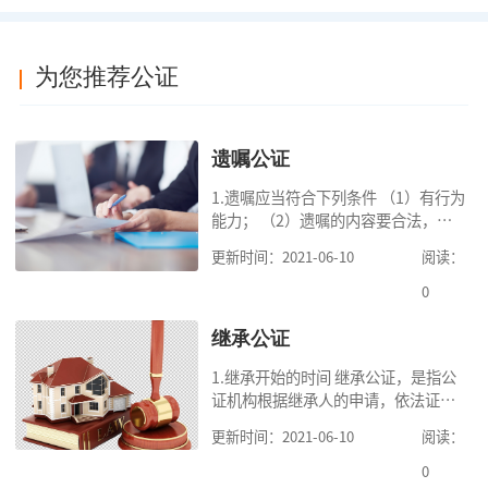
为您推荐公证
遗嘱公证
1.遗嘱应当符合下列条件 （1）有行为
能力； （2）遗嘱的内容要合法，对
缺乏劳动能力又没有生活来源的继承
更新时间：2021-06-10
阅读：
人要保留必要的份额； （3）遗嘱中
的财产是个人合法财产。 2.可受理的
0
公
继承公证
1.继承开始的时间 继承公证，是指公
证机构根据继承人的申请，依法证明
继承人继承被继承人财产的活动。我
更新时间：2021-06-10
阅读：
国《民法典》第一千一百二十一条规
定，继承从被继承人死亡时开始。 2.
0