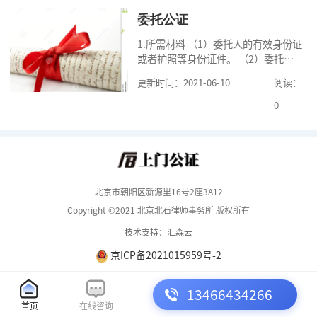
可
委托公证
1.所需材料 （1）委托人的有效身份证
或者护照等身份证件。 （2）委托人
的《居民户口簿》，集体户籍的当事
更新时间：2021-06-10
阅读：
人提供《常住人口登记卡》本人页原
件及经过户籍所在单位盖章的首页复
0
印
北京市朝阳区新源里16号2座3A12
Copyright ©2021 北京北石律师事务所 版权所有
技术支持：汇森云
京ICP备2021015959号-2
13466434266
首页
在线咨询