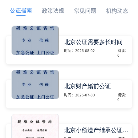
政策法规
常见问题
机构动态
公证指南
北京公证需要多长时间
时间：2026-08-02
阅读：
0
公证，是指公证处根据申请人的
申请，依法证明公证事项的合法
性与真实性的证明活动，通过公
证，可以提高公证事项的效力，
北京财产婚前公证
固定证据，但是很多人不知道在
时间：2026-07-30
阅读：
北京办理公证需要多少时间。今
0
天公证咨询就来告诉大家，办理
在北京，对于即将结婚，或者已
公证的时候除了需要按照公证处
经结婚的双方，可以办理婚前财
的要求填写申请表外，还需要知
产公证，明确婚前财产的归属以
道北京公证需要什么材料,北京公
及债务承担方式，可以避免个人
证需要多少钱？北京公
北京小额遗产继承公证费用
财产引发的纠纷，但是，在北京