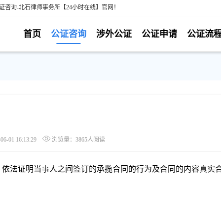
证咨询-北石律师事务所【24小时在线】官网！
首页
公证咨询
涉外公证
公证申请
公证流
-01 16:13:29
浏览量：3865人阅读
，依法证明当事人之间签订的承揽合同的行为及合同的内容真实