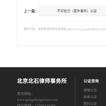
上一篇：
不可抗力（意外事件）公证
编写不易，如转载请标明出处链接:https://www.gongzhengzixun.com/gnjj
公证咨询
遗嘱公证
官方网址：
继承公证
www.gongzhengzixun.com
委托公证
办公热线：13466434266