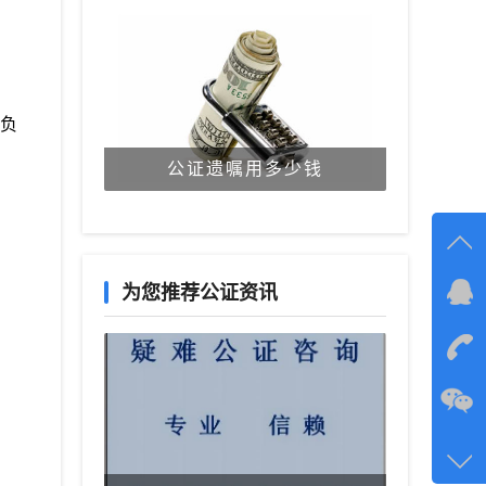
和负
公证遗嘱用多少钱
为您推荐公证资讯
在线
在
咨询
134-6
客服q