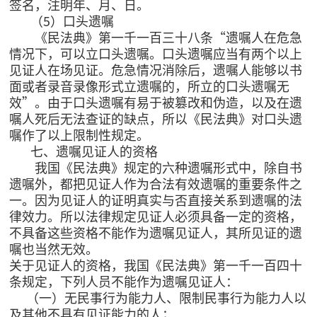
签名，注明年、月、日。
（5）口头遗嘱
《民法典》第一千一百三十八条“遗嘱人在危急
情况下，可以立口头遗嘱。口头遗嘱应当有两个以上
见证人在场见证。危急情况消除后，遗嘱人能够以书
面或者录音录像形式立遗嘱的，所立的口头遗嘱无
效”。由于口头遗嘱有易于被篡改和伪造，以及在遗
嘱人死后无法查证的缺点，所以《民法典》对口头遗
嘱作了以上限制性规定。
七、遗嘱见证人的资格
我国《民法典》规定的六种遗嘱形式中，除自书
遗嘱外，都把见证人作为合法有效遗嘱的重要条件之
一。因为见证人的证明真实与否直接关系到遗嘱的法
律效力。所以法律规定见证人必须具备一定的资格，
不具备这些资格不能作为遗嘱见证人，其所见证的遗
嘱也当然无效。
关于见证人的资格，我国《民法典》第一千一百四十
条规定，下列人员不能作为遗嘱见证人：
（一）无民事行为能力人、限制民事行为能力人以
及其他不具有见证能力的人；