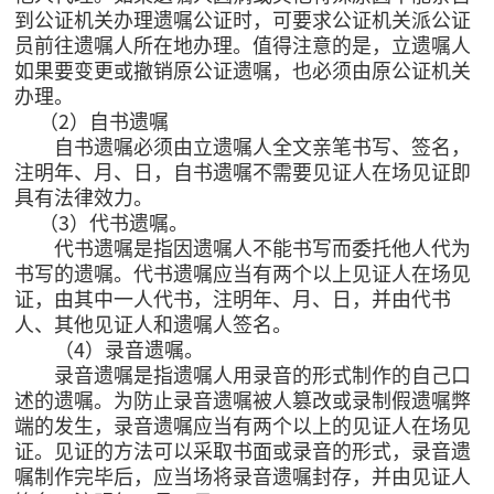
到公证机关办理遗嘱公证时，可要求公证机关派公证
员前往遗嘱人所在地办理。值得注意的是，立遗嘱人
如果要变更或撤销原公证遗嘱，也必须由原公证机关
办理。
（2）自书遗嘱
自书遗嘱必须由立遗嘱人全文亲笔书写、签名，
注明年、月、日，自书遗嘱不需要见证人在场见证即
具有法律效力。
（3）代书遗嘱。
代书遗嘱是指因遗嘱人不能书写而委托他人代为
书写的遗嘱。代书遗嘱应当有两个以上见证人在场见
证，由其中一人代书，注明年、月、日，并由代书
人、其他见证人和遗嘱人签名。
（4）录音遗嘱。
录音遗嘱是指遗嘱人用录音的形式制作的自己口
述的遗嘱。为防止录音遗嘱被人篡改或录制假遗嘱弊
端的发生，录音遗嘱应当有两个以上的见证人在场见
证。见证的方法可以采取书面或录音的形式，录音遗
嘱制作完毕后，应当场将录音遗嘱封存，并由见证人