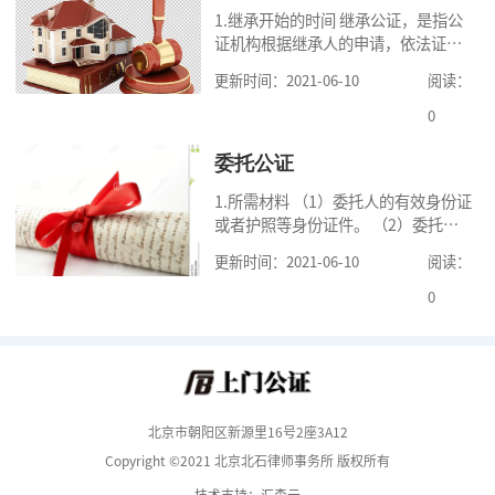
1.继承开始的时间 继承公证，是指公
证机构根据继承人的申请，依法证明
继承人继承被继承人财产的活动。我
更新时间：2021-06-10
阅读：
国《民法典》第一千一百二十一条规
定，继承从被继承人死亡时开始。 2.
0
可
委托公证
1.所需材料 （1）委托人的有效身份证
或者护照等身份证件。 （2）委托人
的《居民户口簿》，集体户籍的当事
更新时间：2021-06-10
阅读：
人提供《常住人口登记卡》本人页原
件及经过户籍所在单位盖章的首页复
0
印
北京市朝阳区新源里16号2座3A12
Copyright ©2021 北京北石律师事务所 版权所有
技术支持：汇森云