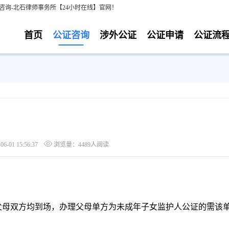
咨询-北石律师事务所【24小时在线】官网！
首页
公证咨询
涉外公证
公证申请
公证流
-01 15:56:37
浏览量：4489人阅读
父母双方均到场，办理父母单方为未成年子女监护人公证的需该