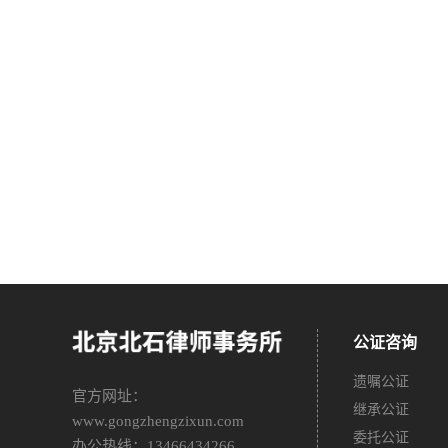
公证咨询
遗嘱公证
官方网址：
继承公证
www.gongzhengzixun.com
委托公证
办公热线：13466434266