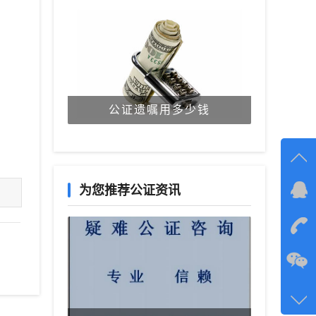
公证遗嘱用多少钱
为您推荐公证资讯
在线
在
咨询
134-6
客服q