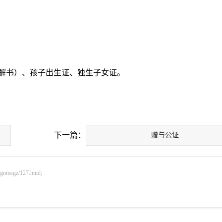
解书）、孩子出生证、独生子女证。
下一篇：
赠与公证
sgz/127.html;