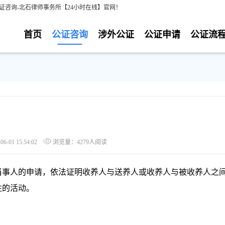
证咨询-北石律师事务所【24小时在线】官网！
首页
公证咨询
涉外公证
公证申请
公证流
-01 15:54:02
浏览量：4279人阅读
当事人的申请，依法证明收养人与送养人或收养人与被收养人之
性的活动。