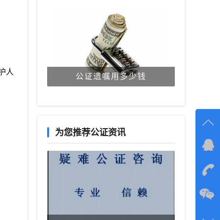
护人
公证遗嘱用多少钱
为您推荐公证资讯
在线
在
咨询
134-6