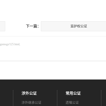
下一篇：
监护权公证
sgz/125.html;
涉外公证
常用公证
涉外继承公证
遗嘱公证