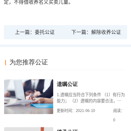
定，不得借收养名义买卖儿童。
上一篇：
委托公证
下一篇：
解除收养公证
为您推荐公证
遗嘱公证
1.遗嘱应当符合下列条件 （1）有行为
能力； （2）遗嘱的内容要合法，对
缺乏劳动能力又没有生活来源的继承
更新时间：2021-06-10
阅读：
人要保留必要的份额； （3）遗嘱中
的财产是个人合法财产。 2.可受理的
0
公