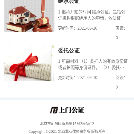
继承公证
1.继承开始的时间 继承公证，是指公
证机构根据继承人的申请，依法证明
继承人继承被继承人财产的活动。我
更新时间：2021-06-10
阅读：
国《民法典》第一千一百二十一条规
定，继承从被继承人死亡时开始。 2.
0
可
委托公证
1.所需材料 （1）委托人的有效身份证
或者护照等身份证件。 （2）委托人
的《居民户口簿》，集体户籍的当事
更新时间：2021-06-10
阅读：
人提供《常住人口登记卡》本人页原
件及经过户籍所在单位盖章的首页复
0
印
北京市朝阳区新源里16号2座3A12
Copyright ©2021 北京北石律师事务所 版权所有