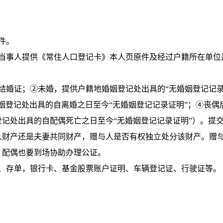
件。
的当事人提供《常住人口登记卡》本人页原件及经过户籍所在单位
结婚证；②未婚，提供户籍地婚姻登记处出具的“无婚姻登记记
姻登记处出具的自离婚之日至今“无婚姻登记记录证明”；④丧偶
记处出具的自配偶死亡之日至今“无婚姻登记记录证明”）。提
人财产还是夫妻共同财产，赠与人是否有权独立处分该财产。赠
，配偶也要到场协助办理公证。
折、存单，银行卡、基金股票账户证明、车辆登记证、行驶证等。