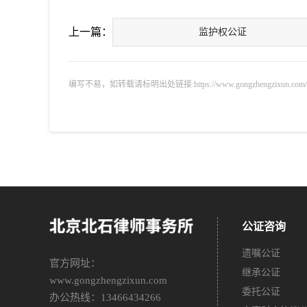
上一篇：
监护权公证
编写不易，如转载请标明出处链接:https://www.gongzhengzixun.com/gnm
公证咨询
遗嘱公证
官方网址：
继承公证
www.gongzhengzixun.com
委托公证
办公热线：13466434266