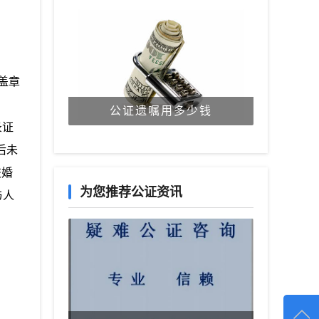
盖章
公证遗嘱用多少钱
录证
后未
交婚
为您推荐公证资讯
与人