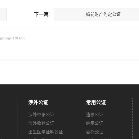
下一篇：
婚前财产约定公证
sgz/128.html;
涉外公证
常用公证
涉外继承公证
遗嘱公证
涉外收养公证
继承公证
出生医学证明公证
委托公证