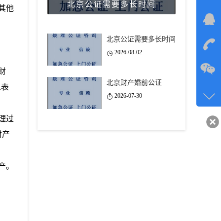
北京公证需要多长时间
其他
在线
北京公证需要多长时间
在
2026-08-02
财
咨询
北京财产婚前公证
思表
134-6
2026-07-30
客服q
理过
40743
财产
产。