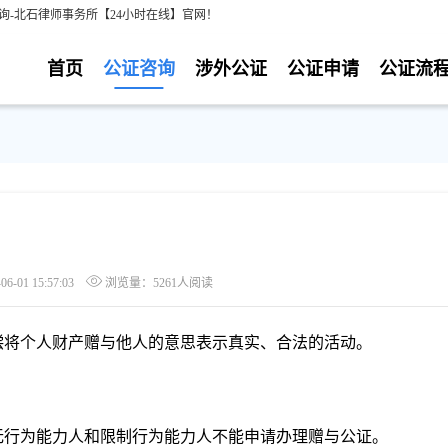
询-北石律师事务所【24小时在线】官网！
首页
公证咨询
涉外公证
公证申请
公证流
-01 15:57:03
浏览量：5261人阅读
偿将个人财产赠与他人的意思表示真实、合法的活动。
无行为能力人和限制行为能力人不能申请办理赠与公证。