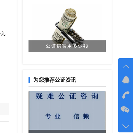
一般
公证遗嘱用多少钱
为您推荐公证资讯
在线
在
咨询
134-6
客服q