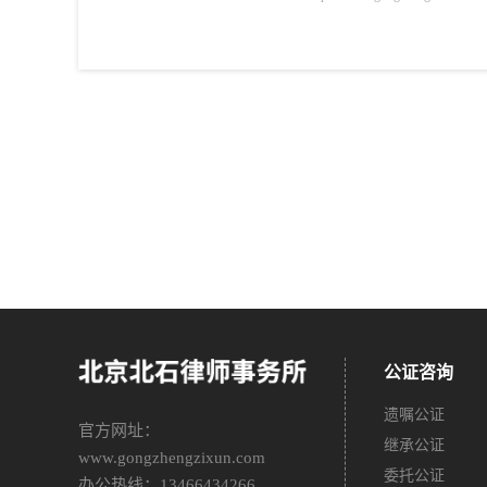
公证咨询
遗嘱公证
官方网址：
继承公证
www.gongzhengzixun.com
委托公证
办公热线：13466434266