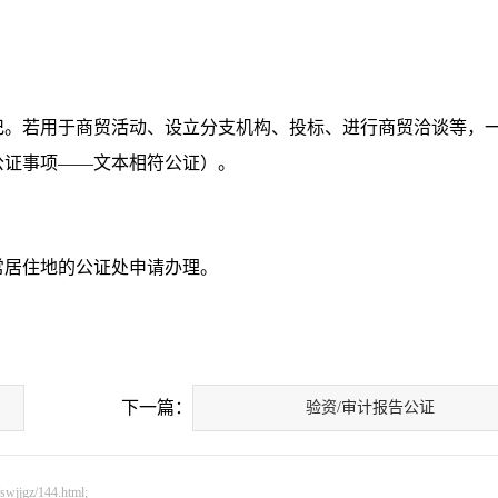
记。若用于商贸活动、设立分支机构、投标、进行商贸洽谈等，
公证事项——文本相符公证）。
常居住地的公证处申请办理。
下一篇：
验资/审计报告公证
gz/144.html;