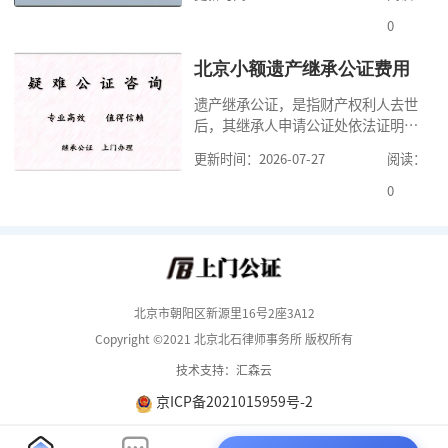
式，可以避免个人财产引发的纠纷，
但是，在北京办理婚前财产公证，除
0
了按照规定提交真实、合法的证明材
料外，公证咨询告诉大家，我们有必
北京小额遗产继承公证费用
要知道北京婚前财产公证收费标准,北
遗产继承公证，是指财产权利人去世
京婚前财产公证机构？了解这些不仅
后，其继承人申请公证处依法证明继
有利于我们根
承人继承遗产行为的合法性与真实性
更新时间：2026-07-27
阅读：
的证明活动。通过公证，继承人可以
拿着享有继承权的公证书办理遗产过
0
户手续。公证咨询告诉大家，小额遗
产继承公证，也要遵守公证流程，依
法提交证明材料，按照规定交纳公证
费。我们在办理继承公证的时候，需
要知道北京遗
北京市朝阳区新源里16号2座3A12
Copyright ©2021 北京北石律师事务所 版权所有
技术支持：汇森云
京ICP备2021015959号-2