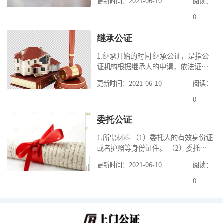
更新时间：2021-06-10
阅读：
人要保留必要的份额； （3）遗嘱中
的财产是个人合法财产。 2.可受理的
0
公
继承公证
1.继承开始的时间 继承公证，是指公
证机构根据继承人的申请，依法证明
继承人继承被继承人财产的活动。我
更新时间：2021-06-10
阅读：
国《民法典》第一千一百二十一条规
定，继承从被继承人死亡时开始。 2.
0
可
委托公证
1.所需材料 （1）委托人的有效身份证
或者护照等身份证件。 （2）委托人
的《居民户口簿》，集体户籍的当事
更新时间：2021-06-10
阅读：
人提供《常住人口登记卡》本人页原
件及经过户籍所在单位盖章的首页复
0
印