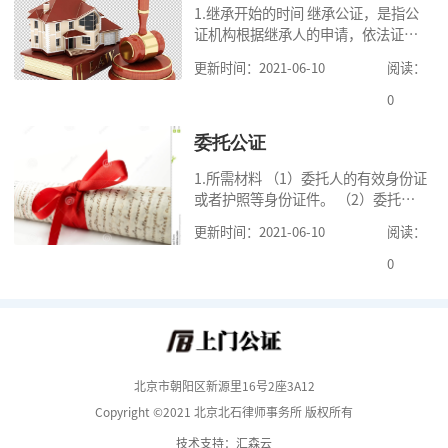
1.继承开始的时间 继承公证，是指公
证机构根据继承人的申请，依法证明
继承人继承被继承人财产的活动。我
更新时间：2021-06-10
阅读：
国《民法典》第一千一百二十一条规
定，继承从被继承人死亡时开始。 2.
0
可
委托公证
1.所需材料 （1）委托人的有效身份证
或者护照等身份证件。 （2）委托人
的《居民户口簿》，集体户籍的当事
更新时间：2021-06-10
阅读：
人提供《常住人口登记卡》本人页原
件及经过户籍所在单位盖章的首页复
0
印
北京市朝阳区新源里16号2座3A12
Copyright ©2021 北京北石律师事务所 版权所有
技术支持：汇森云