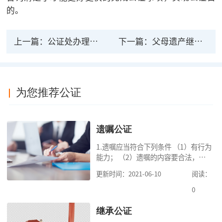
的。
上一篇：
公证处办理遗产继承需要多少钱
下一篇：
父母遗产继承顺序及分配方式
为您推荐公证
遗嘱公证
1.遗嘱应当符合下列条件 （1）有行为
能力； （2）遗嘱的内容要合法，对
缺乏劳动能力又没有生活来源的继承
更新时间：2021-06-10
阅读：
人要保留必要的份额； （3）遗嘱中
的财产是个人合法财产。 2.可受理的
0
公
继承公证