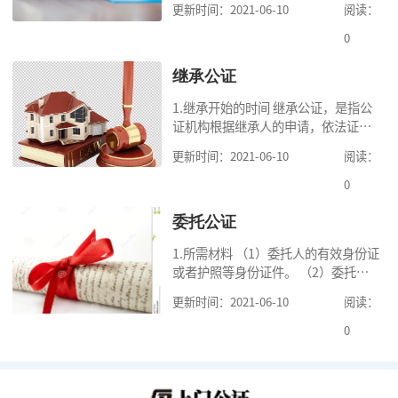
更新时间：2021-06-10
阅读：
人要保留必要的份额； （3）遗嘱中
的财产是个人合法财产。 2.可受理的
0
公
继承公证
1.继承开始的时间 继承公证，是指公
证机构根据继承人的申请，依法证明
继承人继承被继承人财产的活动。我
更新时间：2021-06-10
阅读：
国《民法典》第一千一百二十一条规
定，继承从被继承人死亡时开始。 2.
0
可
委托公证
1.所需材料 （1）委托人的有效身份证
或者护照等身份证件。 （2）委托人
的《居民户口簿》，集体户籍的当事
更新时间：2021-06-10
阅读：
人提供《常住人口登记卡》本人页原
件及经过户籍所在单位盖章的首页复
0
印