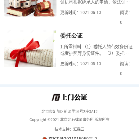
证机构根据继承人的申请，依法证明
继承人继承被继承人财产的活动。我
更新时间：2021-06-10
阅读：
国《民法典》第一千一百二十一条规
定，继承从被继承人死亡时开始。 2.
0
可
委托公证
1.所需材料 （1）委托人的有效身份证
或者护照等身份证件。 （2）委托人
的《居民户口簿》，集体户籍的当事
更新时间：2021-06-10
阅读：
人提供《常住人口登记卡》本人页原
件及经过户籍所在单位盖章的首页复
0
印
北京市朝阳区新源里16号2座3A12
Copyright ©2021 北京北石律师事务所 版权所有
技术支持：汇森云
京ICP备2021015959号-2