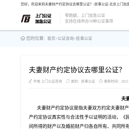
您好，欢迎来到夫妻财产约定协议去哪里公证？-民事公证-北京上门加急
零跑腿，上门加急公证
支持在线申办50种公证事项
您的位置:
首页
>
公证咨询
>
民事公证
夫妻财产约定协议去哪里公证？
作者:上门公证咨询
类别：民事公证
更新时间：2021-06
夫
夫妻财产约定协议是指夫妻双方约定夫妻财产归
产约定协议真实性与合法性予以证明的活动，《
间所得的财产以及婚前财产归各自所有、共同所