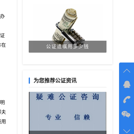
办
证
方在
公证遗嘱用多少钱
为您推荐公证资讯
在线
在
明
解夫
咨询
费用
134-6