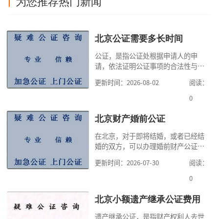
为您推荐热门新闻
北京公证需要多长时间
公证，是指公证处根据申请人的申
请，依法证明公证事项的合法性与真
实性的证明活动，通过公证，可以提
更新时间：2026-08-02
阅读：
高公证事项的效力，固定证据，但是
很多人不知道在北京办理公证需要多
0
少时间。今天公证咨询就来告诉大
家，办理公证的时候除了需要按照公
北京财产婚前公证
证处的要求填写申请表外，还需要知
在北京，对于即将结婚，或者已经结
道北京公证需要什么材料,北京公证需
婚的双方，可以办理婚前财产公证，
要多少钱？北京公
明确婚前财产的归属以及债务承担方
更新时间：2026-07-30
阅读：
式，可以避免个人财产引发的纠纷，
但是，在北京办理婚前财产公证，除
0
了按照规定提交真实、合法的证明材
料外，公证咨询告诉大家，我们有必
北京小额遗产继承公证费用
要知道北京婚前财产公证收费标准,北
遗产继承公证，是指财产权利人去世
京婚前财产公证机构？了解这些不仅