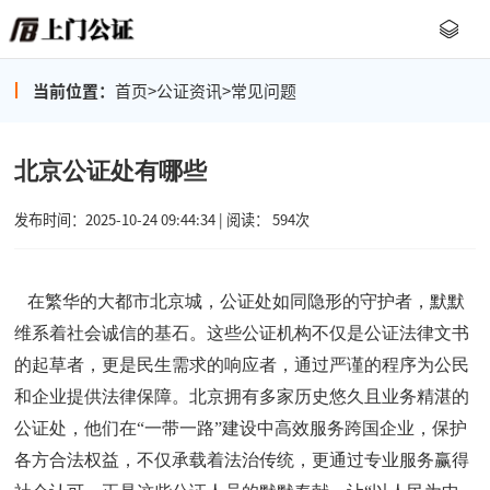
当前位置：
首页
>
公证资讯
>
常见问题
北京公证处有哪些
发布时间：2025-10-24 09:44:34 | 阅读： 594次
在繁华的
大都市
北京城，公证处如同隐形的守护者，默默
维系着社会诚信的基石。这些
公证机构
不仅是
公证
法律文书
的
起草者
，更是民生需求的响应者，通过严谨的程序为公民
和企业提供
法律
保障。北京拥有多家历史悠久且业务精湛的
公证处
，他们
在
“一带一路”建设中高效服务跨国企业，
保护
各方合法权益，
不仅承载着法治传统，更通过专业服务赢得