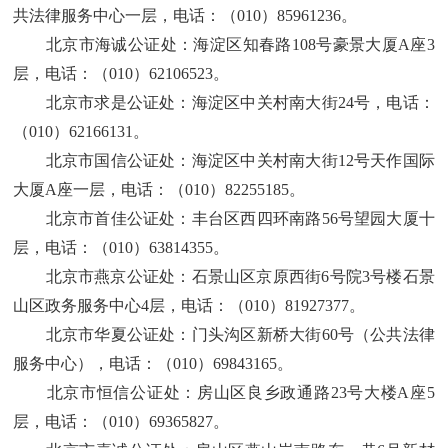
共法律服务中心一
层，电话：
（
010）85961236
。
北京市海诚公证处
：
海淀区知春路
108号豪景大厦A座3
层
，电话：
（
010）62106523
。
北京市求是公证处
：
海淀区中关村南大街
24号
，电话：
（
010）62166131
。
北京市国信公证处
：
海淀区中关村南大街
12号天作国际
大厦A座一层
，电话：
（
010）82255185
。
北京市首佳公证处
：
丰台区西四环南路
56号望园大厦十
层
，电话：
（
010）63814355
。
北京市燕京公证处
：
石景山区京原西街
6号院3号楼石景
山区政务服务中心4层
，电话：
（
010）81927377
。
北京市华夏公证处
：
门头沟区新桥大街
60号（公共法律
服务中心）
，电话：
（
010）69843165
。
北京市恒信公证处
：
房山区良乡政通路
23号大楼A座5
层
，电话：
（
010）69365827
。