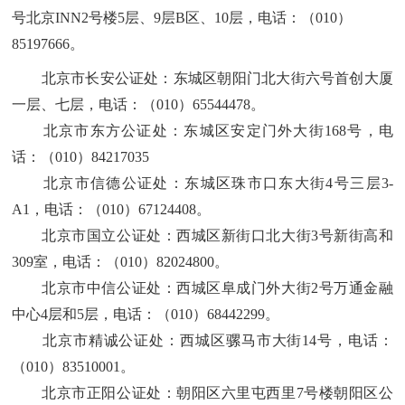
号北京INN2号楼5层、9层B区、10层
，电话：
（
010）
85197666
。
北京市长安公证处
：
东城区朝阳门北大街六号首创大厦
一层、七层
，电话：
（
010）65544478
。
北京市东方公证处
：
东城区安定门外大街
168号
，电
话：
（
010）84217035
北京市信德公证处
：
东城区珠市口东大街
4号三层3-
A1
，电话：
（
010）67124408
。
北京市国立公证处
：
西城区新街口北大街
3号新街高和
309室
，电话：
（
010）82024800
。
北京市中信公证处
：
西城区阜成门外大街
2号万通金融
中心4层和5层
，电话：
（
010）68442299
。
北京市精诚公证处
：
西城区骡马市大街
14号
，电话：
（
010）83510001
。
北京市正阳公证处
：
朝阳区六里屯西里
7号楼朝阳区公