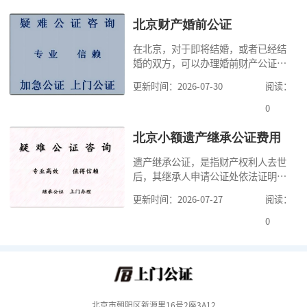
少时间。今天公证咨询就来告诉大
家，办理公证的时候除了需要按照公
北京财产婚前公证
证处的要求填写申请表外，还需要知
在北京，对于即将结婚，或者已经结
道北京公证需要什么材料,北京公证需
婚的双方，可以办理婚前财产公证，
要多少钱？北京公
明确婚前财产的归属以及债务承担方
更新时间：2026-07-30
阅读：
式，可以避免个人财产引发的纠纷，
但是，在北京办理婚前财产公证，除
0
了按照规定提交真实、合法的证明材
料外，公证咨询告诉大家，我们有必
北京小额遗产继承公证费用
要知道北京婚前财产公证收费标准,北
遗产继承公证，是指财产权利人去世
京婚前财产公证机构？了解这些不仅
后，其继承人申请公证处依法证明继
有利于我们根
承人继承遗产行为的合法性与真实性
更新时间：2026-07-27
阅读：
的证明活动。通过公证，继承人可以
拿着享有继承权的公证书办理遗产过
0
户手续。公证咨询告诉大家，小额遗
产继承公证，也要遵守公证流程，依
法提交证明材料，按照规定交纳公证
费。我们在办理继承公证的时候，需
要知道北京遗
北京市朝阳区新源里16号2座3A12