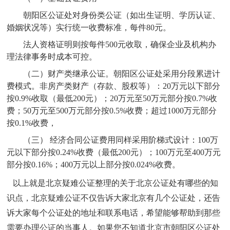
朝阳区公证处对身份类公证（如出生证明、学历认证、
婚姻状况等）实行统一收费标准，每件
80元。
法人资格证明则按每件
500元收取，确保企业及机构办
理法律事务时成本可控。
（二）
财产类
继承
公证
。
朝阳区公证处采用分段累进计
费模式
。
非房产类财产（存款、股权等）：
20万元以下部分
按0.9%收取（最低200元）；20
万元
至
50万元部分按0.7%
收
费
；
50
万元
至
500万元部分按0.5%
收费
；超过
1000万元部分
按0.1%
收费
，
（三）
经济合同公证费用同样采用阶梯式设计
：
1
00万
元以下部分按0.24%
收费
（最低
200元）；100
万元
至
400万元
部分按0.16%；400万元以上部分按0.024%
收费。
以上就是北京疑难公证整理的关于
北京公证处有哪些的知
识点，北京疑难公证不仅告诉大家北京有几个公证处，还告
诉大家每个公证处的地址和联系电话，希望能够帮助到那些
需要办理公证的当事人。如果您不知道
北京市朝阳区公证处