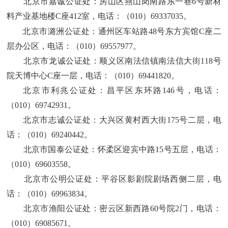
北京市嘉诚公证处
：
房山区燕山岗南路东一巷
6号新材
料产业基地楼C座412室
，电话：
（
010）69337035
。
北京市潞洲公证处
：
通州区车站路
48号东方宾馆C座二
层办公区
，电话：
（
010）69557977
。
北京市龙诚公证处
：
顺义区南法信镇南法信大街
118号
院天博中心C座一层
，电话：
（
010）69441820
。
北京市利兆公证处
：
昌平区东环路
146号
，电话：
（
010）69742931
。
北京市志诚公证处
：
大兴区黄村西大街
175号二层
，电
话：
（
010）69240442
。
北京市国泰公证处
：
怀柔区迎宾中路
15号五层
，电话：
（
010）69603558
。
北京市公明公证处
：
平谷区影剧院剧场西侧二层
，电
话：
（
010）69963834
。
北京市渔阳公证处
：
密云区新西路
60号院2门
，电话：
（
010）69085671
。