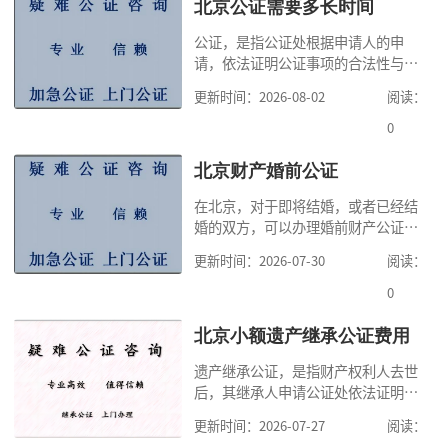
北京公证需要多长时间
公证，是指公证处根据申请人的申
请，依法证明公证事项的合法性与真
实性的证明活动，通过公证，可以提
更新时间：2026-08-02
阅读：
高公证事项的效力，固定证据，但是
很多人不知道在北京办理公证需要多
0
少时间。今天公证咨询就来告诉大
家，办理公证的时候除了需要按照公
北京财产婚前公证
证处的要求填写申请表外，还需要知
在北京，对于即将结婚，或者已经结
道北京公证需要什么材料,北京公证需
婚的双方，可以办理婚前财产公证，
要多少钱？北京公
明确婚前财产的归属以及债务承担方
更新时间：2026-07-30
阅读：
式，可以避免个人财产引发的纠纷，
但是，在北京办理婚前财产公证，除
0
了按照规定提交真实、合法的证明材
料外，公证咨询告诉大家，我们有必
北京小额遗产继承公证费用
要知道北京婚前财产公证收费标准,北
遗产继承公证，是指财产权利人去世
京婚前财产公证机构？了解这些不仅
后，其继承人申请公证处依法证明继
有利于我们根
承人继承遗产行为的合法性与真实性
更新时间：2026-07-27
阅读：
的证明活动。通过公证，继承人可以