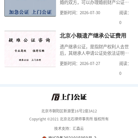
婚的双方，可以办理婚前财产公证，
要多少钱？北京公
明确婚前财产的归属以及债务承担方
更新时间：2026-07-30
阅读：
式，可以避免个人财产引发的纠纷，
但是，在北京办理婚前财产公证，除
0
了按照规定提交真实、合法的证明材
料外，公证咨询告诉大家，我们有必
北京小额遗产继承公证费用
要知道北京婚前财产公证收费标准,北
遗产继承公证，是指财产权利人去世
京婚前财产公证机构？了解这些不仅
后，其继承人申请公证处依法证明继
有利于我们根
承人继承遗产行为的合法性与真实性
更新时间：2026-07-27
阅读：
的证明活动。通过公证，继承人可以
拿着享有继承权的公证书办理遗产过
0
户手续。公证咨询告诉大家，小额遗
产继承公证，也要遵守公证流程，依
法提交证明材料，按照规定交纳公证
费。我们在办理继承公证的时候，需
要知道北京遗
北京市朝阳区新源里16号2座3A12
Copyright ©2021 北京北石律师事务所 版权所有
技术支持：汇森云