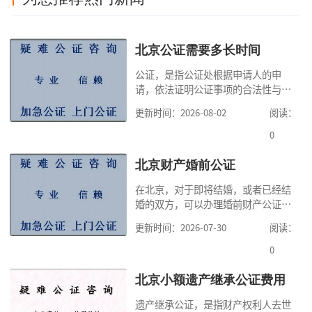
北京公证需要多长时间
公证，是指公证处根据申请人的申
请，依法证明公证事项的合法性与真
实性的证明活动，通过公证，可以提
更新时间：2026-08-02
阅读：
高公证事项的效力，固定证据，但是
很多人不知道在北京办理公证需要多
0
少时间。今天公证咨询就来告诉大
家，办理公证的时候除了需要按照公
北京财产婚前公证
证处的要求填写申请表外，还需要知
在北京，对于即将结婚，或者已经结
道北京公证需要什么材料,北京公证需
婚的双方，可以办理婚前财产公证，
要多少钱？北京公
明确婚前财产的归属以及债务承担方
更新时间：2026-07-30
阅读：
式，可以避免个人财产引发的纠纷，
但是，在北京办理婚前财产公证，除
0
了按照规定提交真实、合法的证明材
料外，公证咨询告诉大家，我们有必
北京小额遗产继承公证费用
要知道北京婚前财产公证收费标准,北
遗产继承公证，是指财产权利人去世
京婚前财产公证机构？了解这些不仅