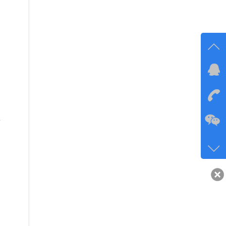
在线
在
办
咨询
134-6
客服q
40743