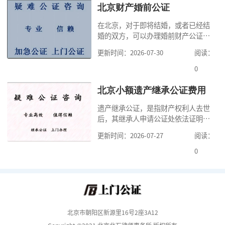
家，办理公证的时候除了需要按照公
北京财产婚前公证
证处的要求填写申请表外，还需要知
在北京，对于即将结婚，或者已经结
道北京公证需要什么材料,北京公证需
婚的双方，可以办理婚前财产公证，
要多少钱？北京公
明确婚前财产的归属以及债务承担方
更新时间：2026-07-30
阅读：
式，可以避免个人财产引发的纠纷，
但是，在北京办理婚前财产公证，除
0
了按照规定提交真实、合法的证明材
料外，公证咨询告诉大家，我们有必
北京小额遗产继承公证费用
要知道北京婚前财产公证收费标准,北
遗产继承公证，是指财产权利人去世
京婚前财产公证机构？了解这些不仅
后，其继承人申请公证处依法证明继
有利于我们根
承人继承遗产行为的合法性与真实性
更新时间：2026-07-27
阅读：
的证明活动。通过公证，继承人可以
拿着享有继承权的公证书办理遗产过
0
户手续。公证咨询告诉大家，小额遗
产继承公证，也要遵守公证流程，依
法提交证明材料，按照规定交纳公证
费。我们在办理继承公证的时候，需
要知道北京遗
北京市朝阳区新源里16号2座3A12