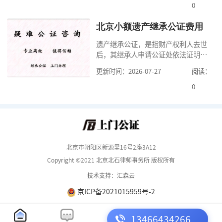
但是，在北京办理婚前财产公证，除
0
了按照规定提交真实、合法的证明材
料外，公证咨询告诉大家，我们有必
北京小额遗产继承公证费用
要知道北京婚前财产公证收费标准,北
遗产继承公证，是指财产权利人去世
京婚前财产公证机构？了解这些不仅
后，其继承人申请公证处依法证明继
有利于我们根
承人继承遗产行为的合法性与真实性
更新时间：2026-07-27
阅读：
的证明活动。通过公证，继承人可以
拿着享有继承权的公证书办理遗产过
0
户手续。公证咨询告诉大家，小额遗
产继承公证，也要遵守公证流程，依
法提交证明材料，按照规定交纳公证
费。我们在办理继承公证的时候，需
要知道北京遗
北京市朝阳区新源里16号2座3A12
Copyright ©2021 北京北石律师事务所 版权所有
技术支持：汇森云
京ICP备2021015959号-2
13466434266