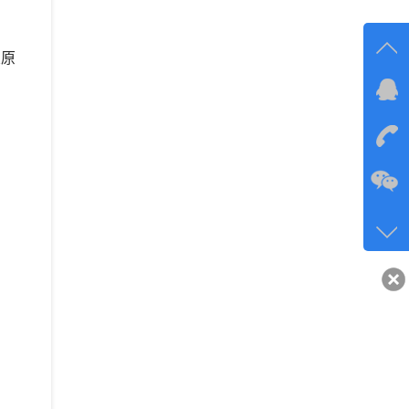
交原
在线
在
咨询
134-6
客服q
40743