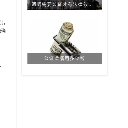
遗嘱需要公证才有法律效力吗？
别，
准确
公证遗嘱用多少钱
件