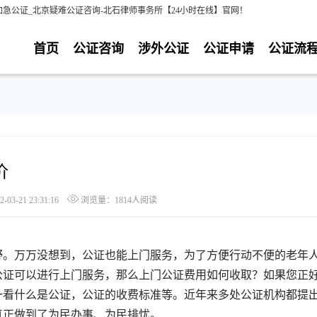
急公证_北京疑难公证咨询-北石律师事务所【24小时在线】官网！
首页
公证咨询
涉外公证
公证申请
公证流
价
3-21 23:31:16
浏览量：1814人阅读
。万万没想到，公证也能上门服务，为了方便行动不便的老年
公证可以进行上门服务，那么上门公证费用如何收取？如果您正
一看什么是公证，公证的收费标准等。近年来多处公证机构都提
真正做到了为民办事、为民排忧。