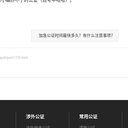
有小编办不了的公证（自夸中哈哈）。
加急公证时间最快多久？有什么注意事项？
gzzn/1256.html;
涉外公证
常用公证
涉外继承公证
遗嘱公证