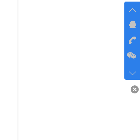
在线
在
咨询
134-6
客服q
40743