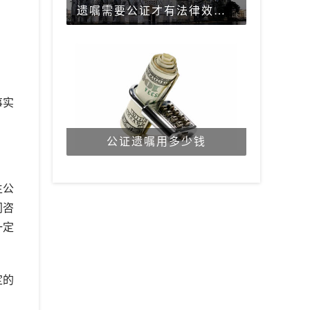
遗嘱需要公证才有法律效力吗？
事实
公证遗嘱用多少钱
生公
门咨
一定
定的