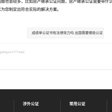
问题也会较多，比如
房产继承公证问题
，
房产继承公证需要带什
以为您制定出符合实际的解决方案。
成绩单公证书有法律效力吗 出国需要哪些公证
gzzn/1373.html;
涉外公证
常用公证