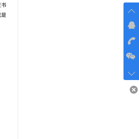
证书
就是
在线
在
咨询
134-6
客服q
40743