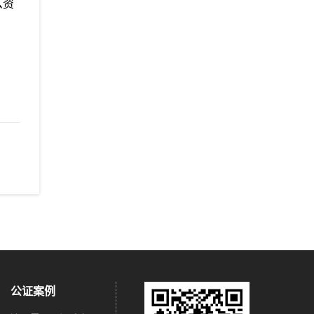
么资
公证案例