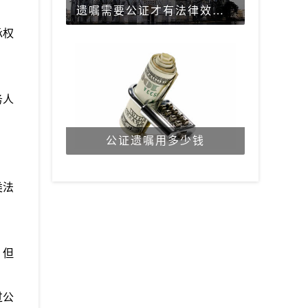
遗嘱需要公证才有法律效力吗？
承权
务人
公证遗嘱用多少钱
类法
，但
过公