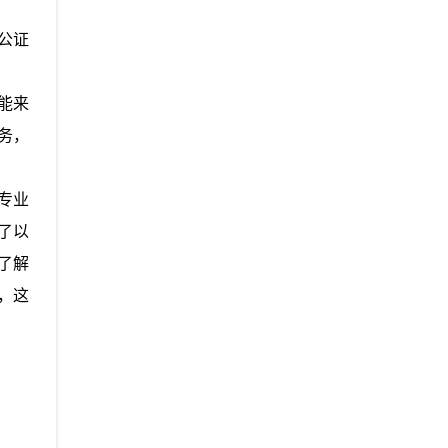
公证
能来
务，
专业
了以
了解
，这