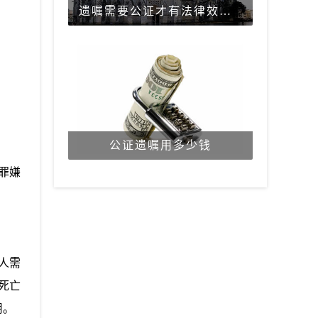
遗嘱需要公证才有法律效力吗？
公证遗嘱用多少钱
罪嫌
人需
死亡
用。