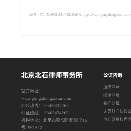
编写不易，如转载请标明出处链接:https://www.gongzhengzixun.com/gzdt/
公证咨询
遗嘱公证
官方网址：
继承公证
www.gongzhengzixun.com
委托公证
办公热线：13466434266
夫妻财产协议
公证热线：13466434266
放弃继承权声
机构地址：北京市朝阳区新源里16
号2座3A12