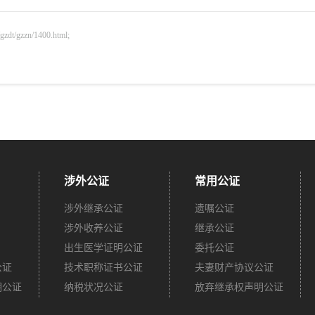
gzzn/1400.html;
涉外公证
常用公证
涉外继承公证
遗嘱公证
涉外收养公证
继承公证
出生医学证明公证
委托公证
公证
技术职称证书公证
夫妻财产协议公证
明公证
纳税状况公证
放弃继承权声明公证