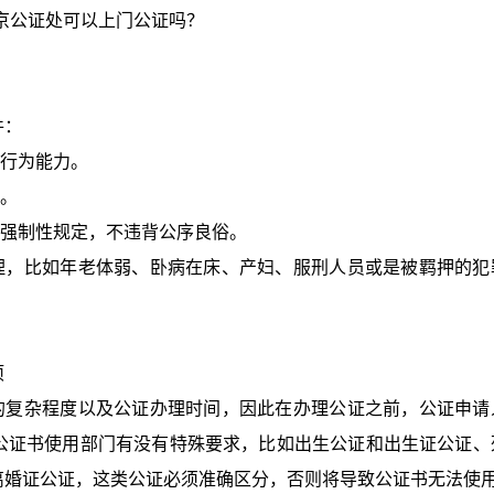
京公证处可以上门公证吗
？
件：
的行为能力。
辖。
的强制性规定，不违背公序良俗。
办理，比如年老体弱、卧病在床、产妇、服刑人员或是被羁押的犯
项
序的复杂程度以及公证办理时间，因此在办理公证之前，公证申请
公证书使用部门有没有特殊要求，比如出生公证和出生证公证、
离婚证公证，这类公证必须准确区分，否则将导致公证书无法使