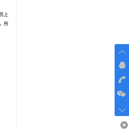
员上
，所
在线
在
咨询
134-6
客服q
40743