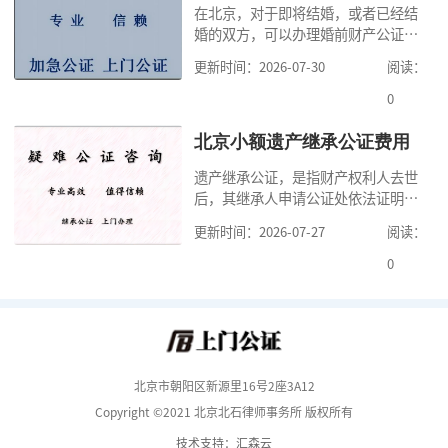
在北京，对于即将结婚，或者已经结
道北京公证需要什么材料,北京公证需
婚的双方，可以办理婚前财产公证，
要多少钱？北京公
明确婚前财产的归属以及债务承担方
更新时间：2026-07-30
阅读：
式，可以避免个人财产引发的纠纷，
但是，在北京办理婚前财产公证，除
0
了按照规定提交真实、合法的证明材
料外，公证咨询告诉大家，我们有必
北京小额遗产继承公证费用
要知道北京婚前财产公证收费标准,北
遗产继承公证，是指财产权利人去世
京婚前财产公证机构？了解这些不仅
后，其继承人申请公证处依法证明继
有利于我们根
承人继承遗产行为的合法性与真实性
更新时间：2026-07-27
阅读：
的证明活动。通过公证，继承人可以
拿着享有继承权的公证书办理遗产过
0
户手续。公证咨询告诉大家，小额遗
产继承公证，也要遵守公证流程，依
法提交证明材料，按照规定交纳公证
费。我们在办理继承公证的时候，需
要知道北京遗
北京市朝阳区新源里16号2座3A12
Copyright ©2021 北京北石律师事务所 版权所有
技术支持：汇森云