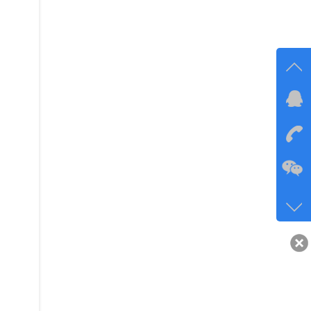
在线
在
咨询
134-6
客服q
40743