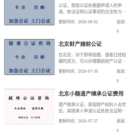
公证，是指公证处根据申请人的申
请，依法证明公证事项的合法性与真
实性的证明活动，通过公证，可以提
更新时间：2026-08-02
阅读：
高公证事项的效力，固定证据，但是
很多人不知道在北京办理公证需要多
0
少时间。今天公证咨询就来告诉大
家，办理公证的时候除了需要按照公
北京财产婚前公证
证处的要求填写申请表外，还需要知
在北京，对于即将结婚，或者已经结
道北京公证需要什么材料,北京公证需
婚的双方，可以办理婚前财产公证，
要多少钱？北京公
明确婚前财产的归属以及债务承担方
更新时间：2026-07-30
阅读：
式，可以避免个人财产引发的纠纷，
但是，在北京办理婚前财产公证，除
0
了按照规定提交真实、合法的证明材
料外，公证咨询告诉大家，我们有必
北京小额遗产继承公证费用
要知道北京婚前财产公证收费标准,北
遗产继承公证，是指财产权利人去世
京婚前财产公证机构？了解这些不仅
后，其继承人申请公证处依法证明继
有利于我们根
承人继承遗产行为的合法性与真实性
更新时间：2026-07-27
阅读：
的证明活动。通过公证，继承人可以
拿着享有继承权的公证书办理遗产过
0