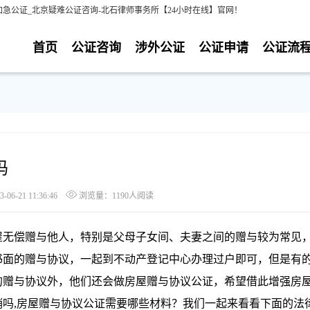
急公证_北京疑难公证咨询-北石律师事务所【24小时在线】官网！
首页
公证咨询
涉外公证
公证申请
公证流
吗
6-21 11:36:46
浏览量：1190人阅读
屋无偿赠与他人，特别是父母子女间、夫妻之间的赠与较为常见
书面的赠与协议，一起到不动产登记中心办理过户即可，但是有
的赠与协议外，他们还会做房屋赠与协议公证，希望借此增强房
销吗
,房屋赠与协议公证需要哪些材料？我们一起来看看下面的法