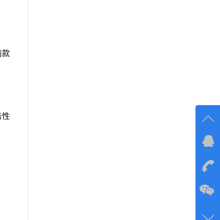
。
前款
务性
在线
在
咨询
134-6