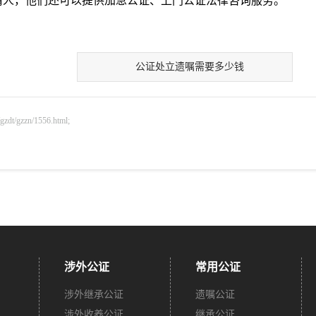
请人，他们还可以提供加急公证、上门公证法律咨询服务。
公证处立遗嘱需要多少钱
gzzn/1556.html;
涉外公证
常用公证
涉外继承公证
遗嘱公证
涉外收养公证
继承公证