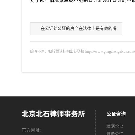
对于那些情况紧急或不能到公证处办理公证的申
在公证处公证的房产在法律上是有效的吗
编写不易，如转载请标明出处链接:https://www.gongzhengzixun.com/gzdt/
公证咨询
遗嘱公证
官方网址：
继承公证