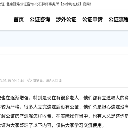
证_北京疑难公证咨询-北石律师事务所【24小时在线】官网！
首页
公证咨询
涉外公证
公证申请
公证流
7-19 09:12:44
浏览量：885人阅读
识也在逐渐增强，特别是现在有很多老人，他们都有立遗嘱人的
件较为严格，很多人立完遗嘱后没有公证，他们总是担心
遗嘱没
了解
公证房产遗嘱怎样收费，在实际操作当中，也有人总是咨询
公证为大家整理了以下内容，仅供大家学习交流使用。