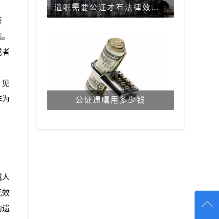
遗嘱需要公证才有法律效力吗？
行
嘱。
或者
、见
作为
公证遗嘱用多少钱
嘱人
无效
的遗