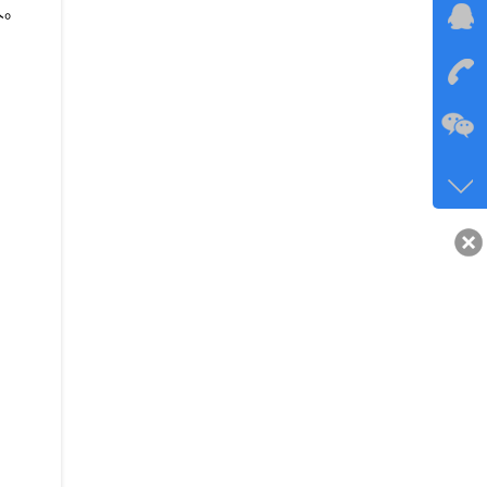
人。
在线
在
咨询
134-6
客服q
40743