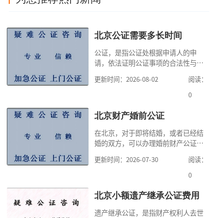
北京公证需要多长时间
公证，是指公证处根据申请人的申
请，依法证明公证事项的合法性与真
实性的证明活动，通过公证，可以提
更新时间：2026-08-02
阅读：
高公证事项的效力，固定证据，但是
很多人不知道在北京办理公证需要多
0
少时间。今天公证咨询就来告诉大
家，办理公证的时候除了需要按照公
北京财产婚前公证
证处的要求填写申请表外，还需要知
在北京，对于即将结婚，或者已经结
道北京公证需要什么材料,北京公证需
婚的双方，可以办理婚前财产公证，
要多少钱？北京公
明确婚前财产的归属以及债务承担方
更新时间：2026-07-30
阅读：
式，可以避免个人财产引发的纠纷，
但是，在北京办理婚前财产公证，除
0
了按照规定提交真实、合法的证明材
料外，公证咨询告诉大家，我们有必
北京小额遗产继承公证费用
要知道北京婚前财产公证收费标准,北
遗产继承公证，是指财产权利人去世
京婚前财产公证机构？了解这些不仅