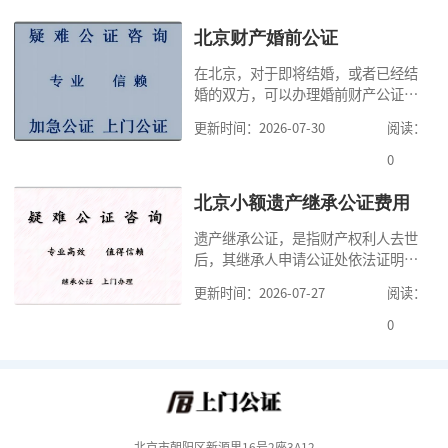
少时间。今天公证咨询就来告诉大
家，办理公证的时候除了需要按照公
北京财产婚前公证
证处的要求填写申请表外，还需要知
在北京，对于即将结婚，或者已经结
道北京公证需要什么材料,北京公证需
婚的双方，可以办理婚前财产公证，
要多少钱？北京公
明确婚前财产的归属以及债务承担方
更新时间：2026-07-30
阅读：
式，可以避免个人财产引发的纠纷，
但是，在北京办理婚前财产公证，除
0
了按照规定提交真实、合法的证明材
料外，公证咨询告诉大家，我们有必
北京小额遗产继承公证费用
要知道北京婚前财产公证收费标准,北
遗产继承公证，是指财产权利人去世
京婚前财产公证机构？了解这些不仅
后，其继承人申请公证处依法证明继
有利于我们根
承人继承遗产行为的合法性与真实性
更新时间：2026-07-27
阅读：
的证明活动。通过公证，继承人可以
拿着享有继承权的公证书办理遗产过
0
户手续。公证咨询告诉大家，小额遗
产继承公证，也要遵守公证流程，依
法提交证明材料，按照规定交纳公证
费。我们在办理继承公证的时候，需
要知道北京遗
北京市朝阳区新源里16号2座3A12