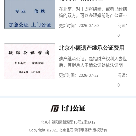
证处的要求填写申请表外，还需要知
在北京，对于即将结婚，或者已经结
道北京公证需要什么材料,北京公证需
婚的双方，可以办理婚前财产公证，
要多少钱？北京公
明确婚前财产的归属以及债务承担方
更新时间：2026-07-30
阅读：
式，可以避免个人财产引发的纠纷，
但是，在北京办理婚前财产公证，除
0
了按照规定提交真实、合法的证明材
料外，公证咨询告诉大家，我们有必
北京小额遗产继承公证费用
要知道北京婚前财产公证收费标准,北
遗产继承公证，是指财产权利人去世
京婚前财产公证机构？了解这些不仅
后，其继承人申请公证处依法证明继
有利于我们根
承人继承遗产行为的合法性与真实性
更新时间：2026-07-27
阅读：
的证明活动。通过公证，继承人可以
拿着享有继承权的公证书办理遗产过
0
户手续。公证咨询告诉大家，小额遗
产继承公证，也要遵守公证流程，依
法提交证明材料，按照规定交纳公证
费。我们在办理继承公证的时候，需
要知道北京遗
北京市朝阳区新源里16号2座3A12
Copyright ©2021 北京北石律师事务所 版权所有