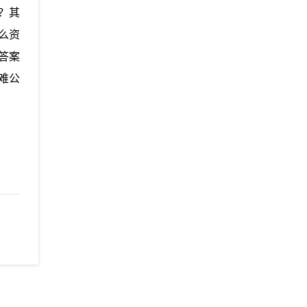
？其
么资
答案
难
公