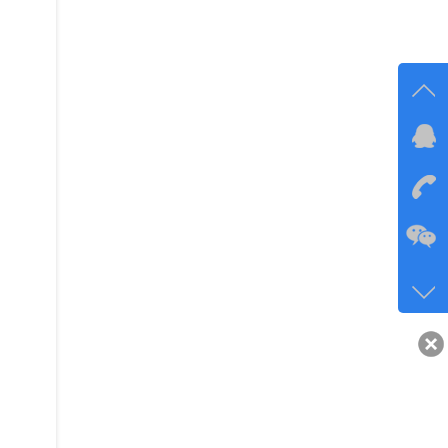
在线
在
咨询
134-6
客服q
40743