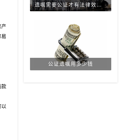
遗嘱需要公证才有法律效力吗？
房产
容易
公证遗嘱用多少钱
前款
可以