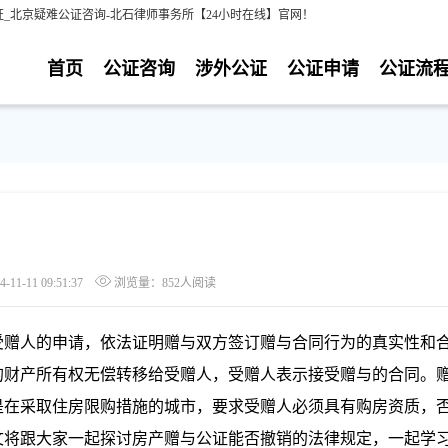
_北京疑难公证咨询-北石律师事务所【24小时在线】官网！
首页
公证咨询
涉外公证
公证申请
公证流
1-11 09:51:37
浏览量：852人阅读
受赠人的申请，依法证明赠与双方签订赠与合同行为的真实性和
的财产所有权无偿转移给受赠人，受赠人表示接受赠与的合同。
是在采取住房限购措施的城市，要求受赠人必须具有购房资质，
文将跟大家一起探讨房产赠与公证能否撤销的法律规定，一起学