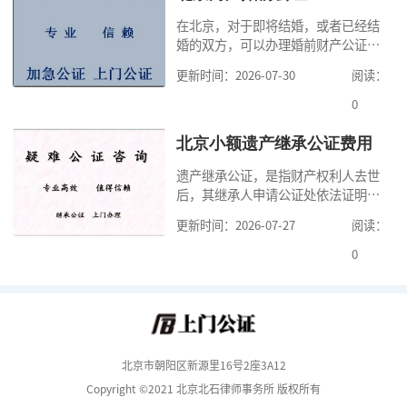
证处的要求填写申请表外，还需要知
在北京，对于即将结婚，或者已经结
道北京公证需要什么材料,北京公证需
婚的双方，可以办理婚前财产公证，
要多少钱？北京公
明确婚前财产的归属以及债务承担方
更新时间：2026-07-30
阅读：
式，可以避免个人财产引发的纠纷，
但是，在北京办理婚前财产公证，除
0
了按照规定提交真实、合法的证明材
料外，公证咨询告诉大家，我们有必
北京小额遗产继承公证费用
要知道北京婚前财产公证收费标准,北
遗产继承公证，是指财产权利人去世
京婚前财产公证机构？了解这些不仅
后，其继承人申请公证处依法证明继
有利于我们根
承人继承遗产行为的合法性与真实性
更新时间：2026-07-27
阅读：
的证明活动。通过公证，继承人可以
拿着享有继承权的公证书办理遗产过
0
户手续。公证咨询告诉大家，小额遗
产继承公证，也要遵守公证流程，依
法提交证明材料，按照规定交纳公证
费。我们在办理继承公证的时候，需
要知道北京遗
北京市朝阳区新源里16号2座3A12
Copyright ©2021 北京北石律师事务所 版权所有