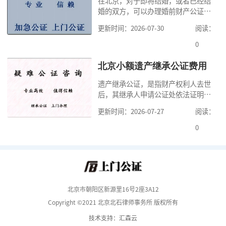
在北京，对于即将结婚，或者已经结
道北京公证需要什么材料,北京公证需
婚的双方，可以办理婚前财产公证，
要多少钱？北京公
明确婚前财产的归属以及债务承担方
更新时间：2026-07-30
阅读：
式，可以避免个人财产引发的纠纷，
但是，在北京办理婚前财产公证，除
0
了按照规定提交真实、合法的证明材
料外，公证咨询告诉大家，我们有必
北京小额遗产继承公证费用
要知道北京婚前财产公证收费标准,北
遗产继承公证，是指财产权利人去世
京婚前财产公证机构？了解这些不仅
后，其继承人申请公证处依法证明继
有利于我们根
承人继承遗产行为的合法性与真实性
更新时间：2026-07-27
阅读：
的证明活动。通过公证，继承人可以
拿着享有继承权的公证书办理遗产过
0
户手续。公证咨询告诉大家，小额遗
产继承公证，也要遵守公证流程，依
法提交证明材料，按照规定交纳公证
费。我们在办理继承公证的时候，需
要知道北京遗
北京市朝阳区新源里16号2座3A12
Copyright ©2021 北京北石律师事务所 版权所有
技术支持：汇森云