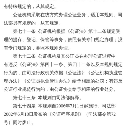
有特殊规定的，从其规定。
公证机构采取在线方式办理公证业务，适用本规则。司
法部另有规定的，从其规定。
第七十一条
公证机构根据《公证法》第十二条规定受
理的提存、登记、保管等事务，依照有关专门规定办理；没
有专门规定的，参照本规则办理。
第七十二条
公证机构及其公证员在办理公证过程中，
有违反《公证法》第四十一条、第四十二条以及本规则规定
行为的，由司法行政机关依据《公证法》《公证机构执业管
理办法》《公证员执业管理办法》给予相应的处罚；有违反
公证行业规范行为的，由公证协会给予相应的行业处分。
第七十三条
本规则由司法部解释。
第七十四条
本规则自2006年7月1日起施行。司法部
2002年6月18日发布的《公证程序规则》（司法部令第72
号）同时废止。