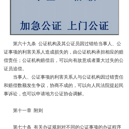
第六十九条
公证机构及其公证员因过错给当事人、公
证事项的利害关系人造成损失的，由公证机构承担相应的赔
偿责任；公证机构赔偿后，可以向有故意或者重大过失的公
证员追偿。
当事人、公证事项的利害关系人与公证机构因过错责任
和赔偿数额发生争议，协商不成的，可以向人民法院提起民
事诉讼，也可以申请地方公证协会调解。
第十一章
附则
第七十条
有关办证规则对不同的公证事项的办证程序