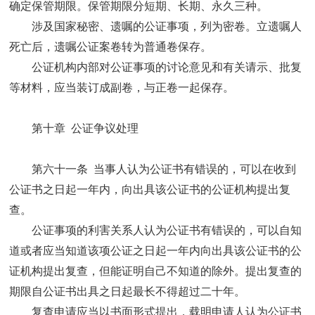
确定保管期限。保管期限分短期、长期、永久三种。
涉及国家秘密、遗嘱的公证事项，列为密卷。立遗嘱人
死亡后，遗嘱公证案卷转为普通卷保存。
公证机构内部对公证事项的讨论意见和有关请示、批复
等材料，应当装订成副卷，与正卷一起保存。
第十章
公证争议处理
第六十一条
当事人认为公证书有错误的，可以在收到
公证书之日起一年内，向出具该公证书的公证机构提出复
查。
公证事项的利害关系人认为公证书有错误的，可以自知
道或者应当知道该项公证之日起一年内向出具该公证书的公
证机构提出复查，但能证明自己不知道的除外。提出复查的
期限自公证书出具之日起最长不得超过二十年。
复查申请应当以书面形式提出，载明申请人认为公证书