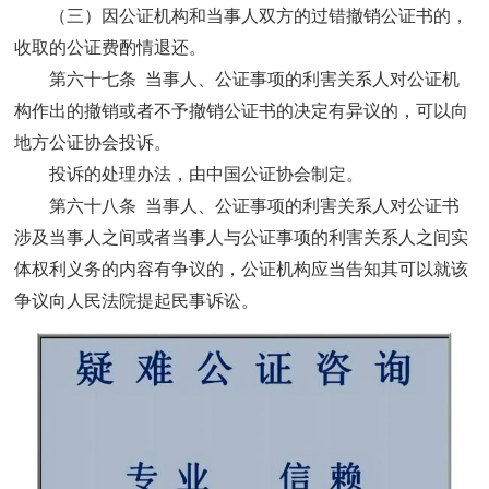
（三）因公证机构和当事人双方的过错撤销公证书的，
收取的公证费酌情退还。
第六十七条
当事人、公证事项的利害关系人对公证机
构作出的撤销或者不予撤销公证书的决定有异议的，可以向
地方公证协会投诉。
投诉的处理办法，由中国公证协会制定。
第六十八条
当事人、公证事项的利害关系人对公证书
涉及当事人之间或者当事人与公证事项的利害关系人之间实
体权利义务的内容有争议的，公证机构应当告知其可以就该
争议向人民法院提起民事诉讼。