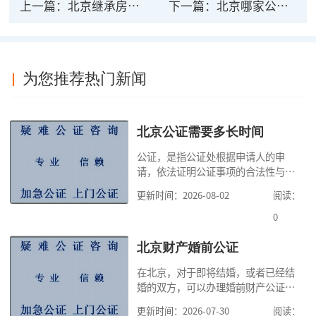
上一篇：
北京继承房产公证收费标准
下一篇：
北京哪家公证处可以预约
为您推荐热门新闻
北京公证需要多长时间
公证，是指公证处根据申请人的申
请，依法证明公证事项的合法性与真
实性的证明活动，通过公证，可以提
更新时间：2026-08-02
阅读：
高公证事项的效力，固定证据，但是
很多人不知道在北京办理公证需要多
0
少时间。今天公证咨询就来告诉大
家，办理公证的时候除了需要按照公
北京财产婚前公证
证处的要求填写申请表外，还需要知
在北京，对于即将结婚，或者已经结
道北京公证需要什么材料,北京公证需
婚的双方，可以办理婚前财产公证，
要多少钱？北京公
明确婚前财产的归属以及债务承担方
更新时间：2026-07-30
阅读：