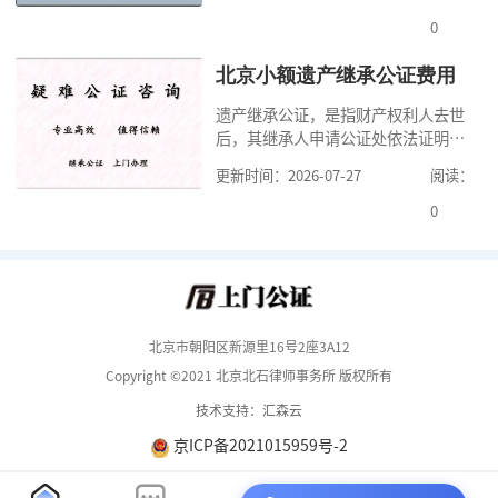
式，可以避免个人财产引发的纠纷，
但是，在北京办理婚前财产公证，除
0
了按照规定提交真实、合法的证明材
料外，公证咨询告诉大家，我们有必
北京小额遗产继承公证费用
要知道北京婚前财产公证收费标准,北
遗产继承公证，是指财产权利人去世
京婚前财产公证机构？了解这些不仅
后，其继承人申请公证处依法证明继
有利于我们根
承人继承遗产行为的合法性与真实性
更新时间：2026-07-27
阅读：
的证明活动。通过公证，继承人可以
拿着享有继承权的公证书办理遗产过
0
户手续。公证咨询告诉大家，小额遗
产继承公证，也要遵守公证流程，依
法提交证明材料，按照规定交纳公证
费。我们在办理继承公证的时候，需
要知道北京遗
北京市朝阳区新源里16号2座3A12
Copyright ©2021 北京北石律师事务所 版权所有
技术支持：汇森云
京ICP备2021015959号-2