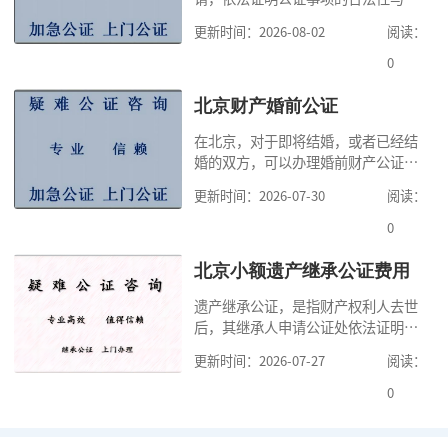
实性的证明活动，通过公证，可以提
更新时间：2026-08-02
阅读：
高公证事项的效力，固定证据，但是
很多人不知道在北京办理公证需要多
0
少时间。今天公证咨询就来告诉大
家，办理公证的时候除了需要按照公
北京财产婚前公证
证处的要求填写申请表外，还需要知
在北京，对于即将结婚，或者已经结
道北京公证需要什么材料,北京公证需
婚的双方，可以办理婚前财产公证，
要多少钱？北京公
明确婚前财产的归属以及债务承担方
更新时间：2026-07-30
阅读：
式，可以避免个人财产引发的纠纷，
但是，在北京办理婚前财产公证，除
0
了按照规定提交真实、合法的证明材
料外，公证咨询告诉大家，我们有必
北京小额遗产继承公证费用
要知道北京婚前财产公证收费标准,北
遗产继承公证，是指财产权利人去世
京婚前财产公证机构？了解这些不仅
后，其继承人申请公证处依法证明继
有利于我们根
承人继承遗产行为的合法性与真实性
更新时间：2026-07-27
阅读：
的证明活动。通过公证，继承人可以
拿着享有继承权的公证书办理遗产过
0
户手续。公证咨询告诉大家，小额遗
产继承公证，也要遵守公证流程，依