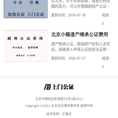
在北京，对于即将结婚，或者已经结
道北京公证需要什么材料,北京公证需
婚的双方，可以办理婚前财产公证，
要多少钱？北京公
明确婚前财产的归属以及债务承担方
更新时间：2026-07-30
阅读：
式，可以避免个人财产引发的纠纷，
但是，在北京办理婚前财产公证，除
0
了按照规定提交真实、合法的证明材
料外，公证咨询告诉大家，我们有必
北京小额遗产继承公证费用
要知道北京婚前财产公证收费标准,北
遗产继承公证，是指财产权利人去世
京婚前财产公证机构？了解这些不仅
后，其继承人申请公证处依法证明继
有利于我们根
承人继承遗产行为的合法性与真实性
更新时间：2026-07-27
阅读：
的证明活动。通过公证，继承人可以
拿着享有继承权的公证书办理遗产过
0
户手续。公证咨询告诉大家，小额遗
产继承公证，也要遵守公证流程，依
法提交证明材料，按照规定交纳公证
费。我们在办理继承公证的时候，需
要知道北京遗
北京市朝阳区新源里16号2座3A12
Copyright ©2021 北京北石律师事务所 版权所有
技术支持：汇森云