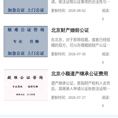
请，依法证明公证事项的合法性与真
实性的证明活动，通过公证，可以提
更新时间：2026-08-02
阅读：
高公证事项的效力，固定证据，但是
很多人不知道在北京办理公证需要多
0
少时间。今天公证咨询就来告诉大
家，办理公证的时候除了需要按照公
北京财产婚前公证
证处的要求填写申请表外，还需要知
在北京，对于即将结婚，或者已经结
道北京公证需要什么材料,北京公证需
婚的双方，可以办理婚前财产公证，
要多少钱？北京公
明确婚前财产的归属以及债务承担方
更新时间：2026-07-30
阅读：
式，可以避免个人财产引发的纠纷，
但是，在北京办理婚前财产公证，除
0
了按照规定提交真实、合法的证明材
料外，公证咨询告诉大家，我们有必
北京小额遗产继承公证费用
要知道北京婚前财产公证收费标准,北
遗产继承公证，是指财产权利人去世
京婚前财产公证机构？了解这些不仅
后，其继承人申请公证处依法证明继
有利于我们根
承人继承遗产行为的合法性与真实性
更新时间：2026-07-27
阅读：
的证明活动。通过公证，继承人可以
拿着享有继承权的公证书办理遗产过
0
户手续。公证咨询告诉大家，小额遗
产继承公证，也要遵守公证流程，依