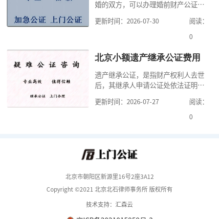
婚的双方，可以办理婚前财产公证，
要多少钱？北京公
明确婚前财产的归属以及债务承担方
更新时间：2026-07-30
阅读：
式，可以避免个人财产引发的纠纷，
但是，在北京办理婚前财产公证，除
0
了按照规定提交真实、合法的证明材
料外，公证咨询告诉大家，我们有必
北京小额遗产继承公证费用
要知道北京婚前财产公证收费标准,北
遗产继承公证，是指财产权利人去世
京婚前财产公证机构？了解这些不仅
后，其继承人申请公证处依法证明继
有利于我们根
承人继承遗产行为的合法性与真实性
更新时间：2026-07-27
阅读：
的证明活动。通过公证，继承人可以
拿着享有继承权的公证书办理遗产过
0
户手续。公证咨询告诉大家，小额遗
产继承公证，也要遵守公证流程，依
法提交证明材料，按照规定交纳公证
费。我们在办理继承公证的时候，需
要知道北京遗
北京市朝阳区新源里16号2座3A12
Copyright ©2021 北京北石律师事务所 版权所有
技术支持：汇森云