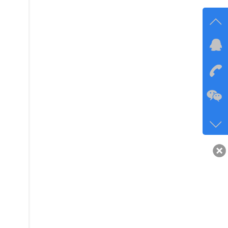
在线
在
咨询
134-6
客服q
40743