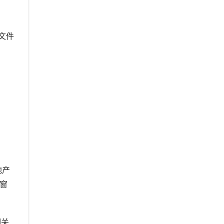
文件
地产
件窗
相关