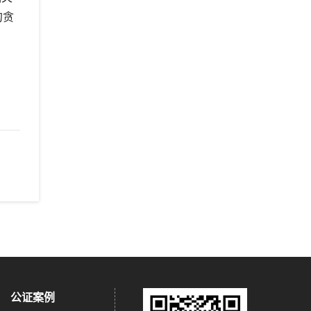
勿贪
公证案例