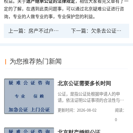
权益。关于
遗产继承公证的法律规定
，相信大家看完文章有了一
定的了解，在遇到此类问题事，可以通过北京疑难公证进行咨
询，专业的人做专业的事，专业保护您的利益。
上一篇：
房产不过户光公证有法律效力吗 过户房产证几天
下一篇：
欠条去公证处公证起法律作用吗？
为您推荐热门新闻
北京公证需要多长时间
公证，是指公证处根据申请人的申
请，依法证明公证事项的合法性与真
实性的证明活动，通过公证，可以提
更新时间：2026-08-02
阅读：
高公证事项的效力，固定证据，但是
很多人不知道在北京办理公证需要多
0
少时间。今天公证咨询就来告诉大
家，办理公证的时候除了需要按照公
北京财产婚前公证