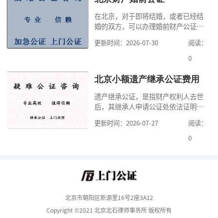
证处的要求填写申请表外，还需要知
在北京，对于即将结婚，或者已经结
道北京公证需要什么材料,北京公证需
婚的双方，可以办理婚前财产公证，
要多少钱？北京公
明确婚前财产的归属以及债务承担方
更新时间：2026-07-30
阅读：
式，可以避免个人财产引发的纠纷，
但是，在北京办理婚前财产公证，除
0
了按照规定提交真实、合法的证明材
料外，公证咨询告诉大家，我们有必
北京小额遗产继承公证费用
要知道北京婚前财产公证收费标准,北
遗产继承公证，是指财产权利人去世
京婚前财产公证机构？了解这些不仅
后，其继承人申请公证处依法证明继
有利于我们根
承人继承遗产行为的合法性与真实性
更新时间：2026-07-27
阅读：
的证明活动。通过公证，继承人可以
拿着享有继承权的公证书办理遗产过
0
户手续。公证咨询告诉大家，小额遗
产继承公证，也要遵守公证流程，依
法提交证明材料，按照规定交纳公证
费。我们在办理继承公证的时候，需
要知道北京遗
北京市朝阳区新源里16号2座3A12
Copyright ©2021 北京北石律师事务所 版权所有