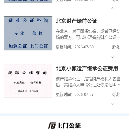
高公证事项的效力，固定证据，但是
很多人不知道在北京办理公证需要多
0
少时间。今天公证咨询就来告诉大
家，办理公证的时候除了需要按照公
北京财产婚前公证
证处的要求填写申请表外，还需要知
在北京，对于即将结婚，或者已经结
道北京公证需要什么材料,北京公证需
婚的双方，可以办理婚前财产公证，
要多少钱？北京公
明确婚前财产的归属以及债务承担方
更新时间：2026-07-30
阅读：
式，可以避免个人财产引发的纠纷，
但是，在北京办理婚前财产公证，除
0
了按照规定提交真实、合法的证明材
料外，公证咨询告诉大家，我们有必
北京小额遗产继承公证费用
要知道北京婚前财产公证收费标准,北
遗产继承公证，是指财产权利人去世
京婚前财产公证机构？了解这些不仅
后，其继承人申请公证处依法证明继
有利于我们根
承人继承遗产行为的合法性与真实性
更新时间：2026-07-27
阅读：
的证明活动。通过公证，继承人可以
拿着享有继承权的公证书办理遗产过
0
户手续。公证咨询告诉大家，小额遗
产继承公证，也要遵守公证流程，依
法提交证明材料，按照规定交纳公证
费。我们在办理继承公证的时候，需