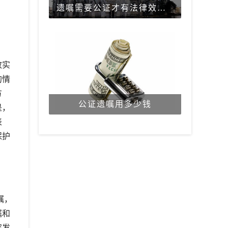
遗嘱需要公证才有法律效力吗？
效实
的情
方
公证遗嘱用多少钱
是，
表
保护
嘱，
嘱和
容发