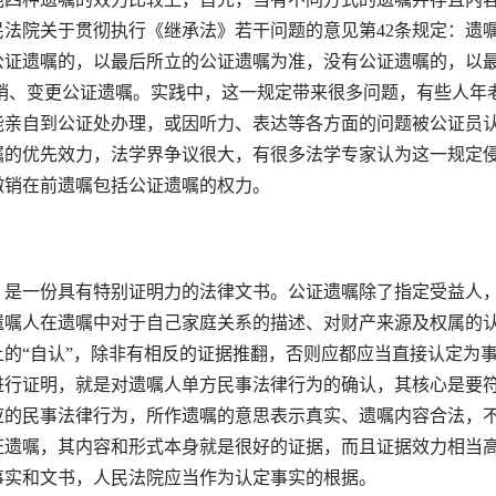
法院关于贯彻执行《继承法》若干问题的意见第42条规定：遗
公证遗嘱的，以最后所立的公证遗嘱为准，没有公证遗嘱的，以
销、变更公证遗嘱。实践中，这一规定带来很多问题，有些人年
能亲自到公证处办理，或因听力、表达等各方面的问题被公证员
嘱的优先效力，法学界争议很大，有很多法学专家认为这一规定
撤销在前遗嘱包括公证遗嘱的权力。
是一份具有特别证明力的法律文书。公证遗嘱除了指定受益人
遗嘱人在遗嘱中对于自己家庭关系的描述、对财产来源及权属的
的“自认”，除非有相反的证据推翻，否则应都应当直接认定为
进行证明，就是对遗嘱人单方民事法律行为的确认，其核心是要
应的民事法律行为，所作遗嘱的意思表示真实、遗嘱内容合法，
证遗嘱，其内容和形式本身就是很好的证据，而且证据效力相当
事实和文书，人民法院应当作为认定事实的根据。