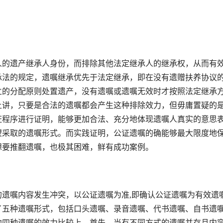
的遗产继承人身份，而排除其他法定继承人的继承权，从而有
承法的规定，遗嘱继承优先于法定继承，即在没有遗赠扶养协议
立的分配原则处置遗产，没有遗嘱或遗嘱无效时才按照法定继承
上讲，只要是合法的遗嘱都会产生这种排除效力，但毋庸置疑的
证程序进行证明，能够更加合法、充分地体现遗嘱人真实的意思
望采取的遗嘱形式。而实践证明，公证遗嘱的确能够最大限度地
想要推翻遗嘱，也极其困难，鲜有成功案例。
嘱内容发生冲突，以公证遗嘱为准,即确认公证遗嘱为有效遗
了五种遗嘱形式，包括口头遗嘱、录音遗嘱、代书遗嘱、自书遗
他四种遗嘱的效力比较上，首先，当有不同方式的遗嘱并存且内