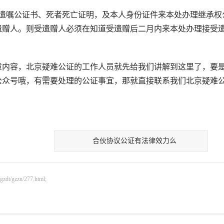
嘱公证书、死者死亡证明，及本人身份证件来本处办理继承权
遗赠人。则受遗赠人必须在知道受遗赠后二月内来本处办理接受
内容，北京疑难公证的工作人员就先给我们讲解到这里了，要
公众号哦，有需要处理的公证事宜，那就直接联系我们北京疑难
合伙协议公证有法律效力么
gzzn/277.html;