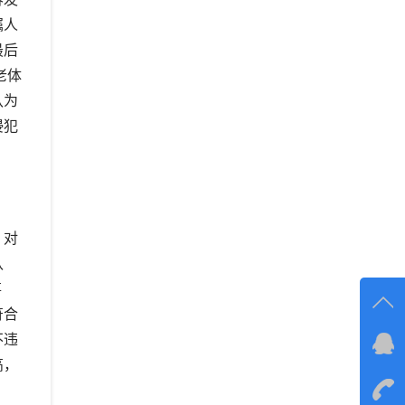
嘱人
最后
老体
认为
侵犯
，对
认
事
符合
不违
在线
高，
在